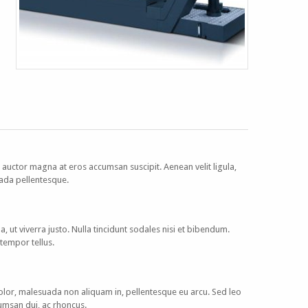
c auctor magna at eros accumsan suscipit. Aenean velit ligula,
uada pellentesque.
na, ut viverra justo. Nulla tincidunt sodales nisi et bibendum.
u tempor tellus.
lor, malesuada non aliquam in, pellentesque eu arcu. Sed leo
cumsan dui, ac rhoncus.