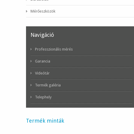
Mérőeszközök
Navigáció
Professzionális mérés
Garancia
Videótár
Termék galéria
Telephely
Termék minták