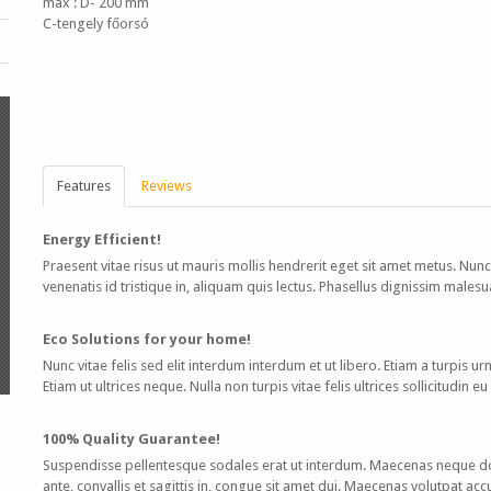
max : D- 200 mm
C-tengely főorsó
Features
Reviews
Energy Efficient!
Praesent vitae risus ut mauris mollis hendrerit eget sit amet metus. Nun
venenatis id tristique in, aliquam quis lectus. Phasellus dignissim males
Eco Solutions for your home!
Nunc vitae felis sed elit interdum interdum et ut libero. Etiam a turpis ur
Etiam ut ultrices neque. Nulla non turpis vitae felis ultrices sollicitudin e
100% Quality Guarantee!
Suspendisse pellentesque sodales erat ut interdum. Maecenas neque do
ante, convallis et sagittis in, congue sit amet dui. Maecenas volutpat ac