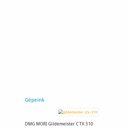
Hátsó lámpa kialakítása
CNC munka
Termékek kis darabszámban
Gépeink
DMG MORI Gildemeister CTX 310