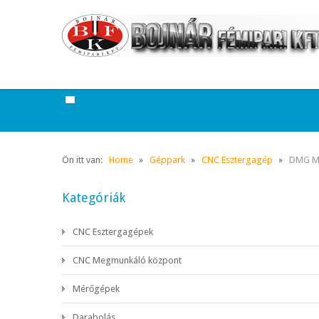
Ön itt van:
Home
Géppark
CNC Esztergagép
DMG MO
Kategóriák
CNC Esztergagépek
CNC Megmunkáló központ
Mérőgépek
Darabolás